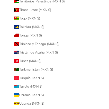
Territorios Palestinos (MXN $)
Timor-Leste (MXN $)
Togo (MXN $)
Tokelau (MXN $)
Tonga (MXN $)
Trinidad y Tobago (MXN $)
Tristán de Acuña (MXN $)
Túnez (MXN $)
Turkmenistán (MXN $)
Turquía (MXN $)
Tuvalu (MXN $)
Ucrania (MXN $)
Uganda (MXN $)