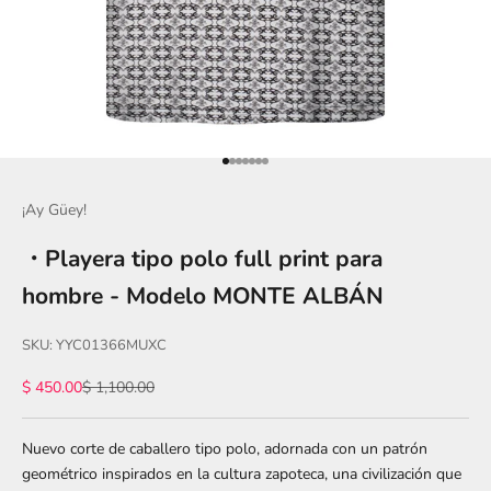
Ir al artículo 1
Ir al artículo 2
Ir al artículo 3
Ir al artículo 4
Ir al artículo 5
Ir al artículo 6
Ir al artículo 7
¡Ay Güey!
・Playera tipo polo full print para
hombre - Modelo MONTE ALBÁN
SKU: YYC01366MUXC
Precio de oferta
Precio normal
$ 450.00
$ 1,100.00
Nuevo corte de caballero tipo polo, adornada con un patrón
geométrico inspirados en la cultura zapoteca, una civilización que