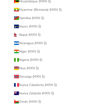
Mozambique (MXN $)
Myanmar (Birmania) (MXN $)
Namibia (MXN $)
Nauru (MXN $)
Nepal (MXN $)
Nicaragua (MXN $)
Níger (MXN $)
Nigeria (MXN $)
Niue (MXN $)
Noruega (MXN $)
Nueva Caledonia (MXN $)
Nueva Zelanda (MXN $)
Omán (MXN $)