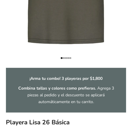
Ir al artículo 1
Ir al artículo 2
Ir al artículo 3
Ir al artículo 4
Ir al artículo 5
Ir al artículo 6
¡Arma tu combo! 3 playeras por $1,800
Combina tallas y colores como prefieras.
Agrega 3
piezas al pedido y el descuento se aplicará
automáticamente en tu carrito.
Playera Lisa 26 Básica