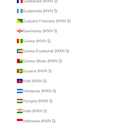
Guadalupe (MXN $)
Guatemala (MXN $)
Guayana Francesa (MXN $)
Guernesey (MXN $)
Guinea (MXN $)
Guinea Ecuatorial (MXN $)
Guinea-Bisáu (MXN $)
Guyana (MXN $)
Haití (MXN $)
Honduras (MXN $)
Hungría (MXN $)
India (MXN $)
Indonesia (MXN $)