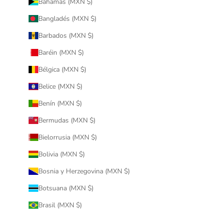
Bahamas (MXN $)
Bangladés (MXN $)
Barbados (MXN $)
Baréin (MXN $)
Bélgica (MXN $)
Belice (MXN $)
Benín (MXN $)
Bermudas (MXN $)
Bielorrusia (MXN $)
Bolivia (MXN $)
Bosnia y Herzegovina (MXN $)
Botsuana (MXN $)
Brasil (MXN $)