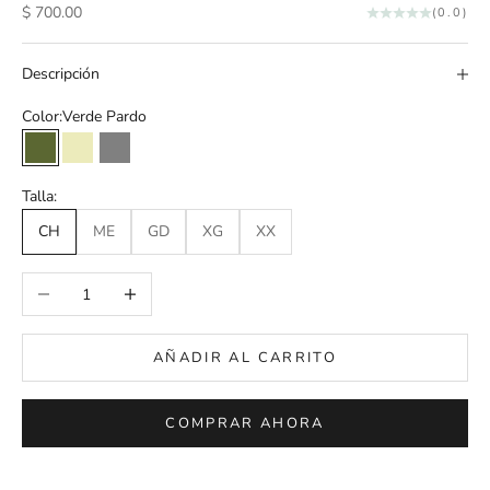
Precio de oferta
$ 700.00
(0.0)
Descripción
Color:
Verde Pardo
Verde Pardo
Crudo
Gris
Talla:
CH
ME
GD
XG
XX
Reducir cantidad
Aumentar cantidad
AÑADIR AL CARRITO
COMPRAR AHORA