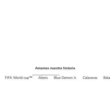
Amamos nuestra historia
FIFA World cup™
Aliens
Blue Demon Jr.
Calaveras
Bal