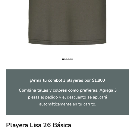
Ir al artículo 1
Ir al artículo 2
Ir al artículo 3
Ir al artículo 4
Ir al artículo 5
Ir al artículo 6
¡Arma tu combo! 3 playeras por $1,800
Combina tallas y colores como prefieras.
Agrega 3
piezas al pedido y el descuento se aplicará
automáticamente en tu carrito.
Playera Lisa 26 Básica