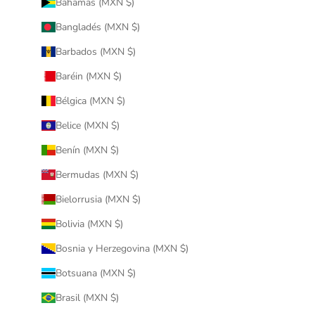
Bahamas (MXN $)
Bangladés (MXN $)
Barbados (MXN $)
Baréin (MXN $)
Bélgica (MXN $)
Belice (MXN $)
Benín (MXN $)
Bermudas (MXN $)
Bielorrusia (MXN $)
Bolivia (MXN $)
Bosnia y Herzegovina (MXN $)
Botsuana (MXN $)
Brasil (MXN $)