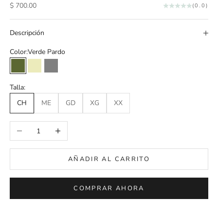
Precio de oferta
$ 700.00
(0.0)
Descripción
Color:
Verde Pardo
Verde Pardo
Crudo
Gris
Talla:
CH
ME
GD
XG
XX
Reducir cantidad
Aumentar cantidad
AÑADIR AL CARRITO
COMPRAR AHORA