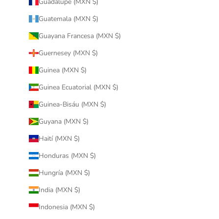
Guadalupe (MXN $)
Guatemala (MXN $)
Guayana Francesa (MXN $)
Guernesey (MXN $)
Guinea (MXN $)
Guinea Ecuatorial (MXN $)
Guinea-Bisáu (MXN $)
Guyana (MXN $)
Haití (MXN $)
Honduras (MXN $)
Hungría (MXN $)
India (MXN $)
Indonesia (MXN $)