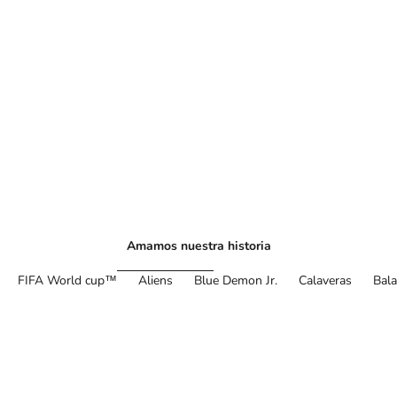
Amamos nuestra historia
FIFA World cup™
Aliens
Blue Demon Jr.
Calaveras
Bal