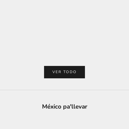
Elige opciones
Elige opciones
PLAYERA NIÑO EDICIÓN ESPECIAL
PLAYERA EDICIÓN ES
TINIEBLAS JR. 7
JR. 
PRECIO DE OFERTA
PRECI
$ 900.00
$ 1,60
VER TODO
México pa'llevar