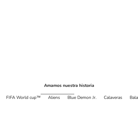
Amamos nuestra historia
FIFA World cup™
Aliens
Blue Demon Jr.
Calaveras
Bal