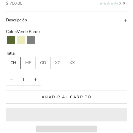
Precio de oferta
$ 700.00
(0.0)
Descripción
Color:
Verde Pardo
Verde Pardo
Crudo
Gris
Talla:
CH
ME
GD
XG
XX
Reducir cantidad
Aumentar cantidad
AÑADIR AL CARRITO