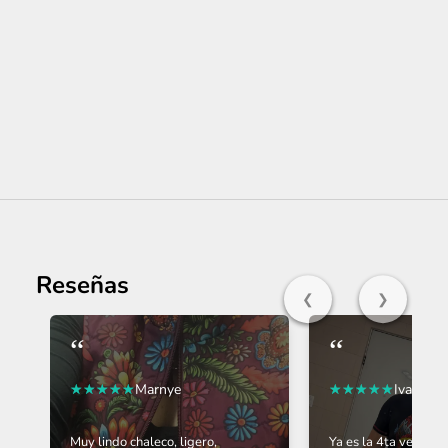
Reseñas
❮
❯
“
“
Marnye
Ivan Qui
Muy lindo chaleco, ligero,
Ya es la 4ta vez qu