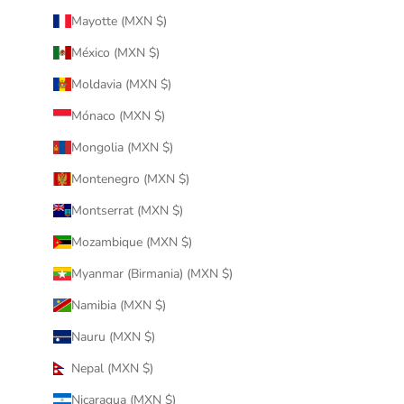
Mayotte (MXN $)
México (MXN $)
Moldavia (MXN $)
Mónaco (MXN $)
Mongolia (MXN $)
Montenegro (MXN $)
Montserrat (MXN $)
Mozambique (MXN $)
Myanmar (Birmania) (MXN $)
Namibia (MXN $)
Nauru (MXN $)
Nepal (MXN $)
Nicaragua (MXN $)