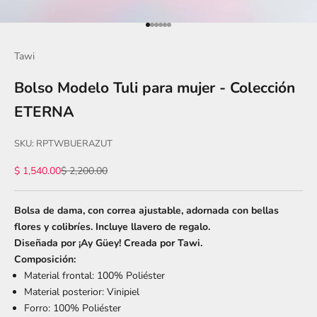
Ir al artículo 1
Ir al artículo 2
Ir al artículo 3
Ir al artículo 4
Ir al artículo 5
Ir al artículo 6
Tawi
Bolso Modelo Tuli para mujer - Colección
ETERNA
SKU: RPTWBUERAZUT
Precio de oferta
Precio normal
$ 1,540.00
$ 2,200.00
Bolsa de dama, con correa ajustable, adornada con bellas
flores y colibríes. Incluye llavero de regalo.
Diseñada por ¡Ay Güey! Creada por Tawi.
Composición:
Material frontal: 100% Poliéster
Material posterior: Vinipiel
Forro: 100% Poliéster