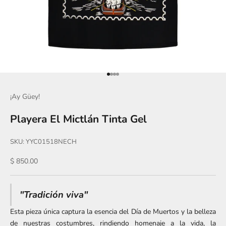
Ir al artículo 1
Ir al artículo 2
Ir al artículo 3
Ir al artículo 4
¡Ay Güey!
Playera El Mictlán Tinta Gel
SKU: YYC01518NECH
Precio de oferta
$ 850.00
"Tradición viva"
Esta pieza única captura la esencia del Día de Muertos y la belleza
de nuestras costumbres, rindiendo homenaje a la vida, la