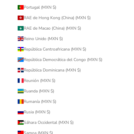
Portugal (MXN $)
RAE de Hong Kong (China) (MXN $)
RAE de Macao (China) (MXN $)
Reino Unido (MXN $)
República Centroafricana (MXN $)
República Democrática del Congo (MXN $)
República Dominicana (MXN $)
Reunión (MXN $)
Ruanda (MXN $)
Rumanía (MXN $)
Rusia (MXN $)
Sáhara Occidental (MXN $)
Samoa (MXN $)