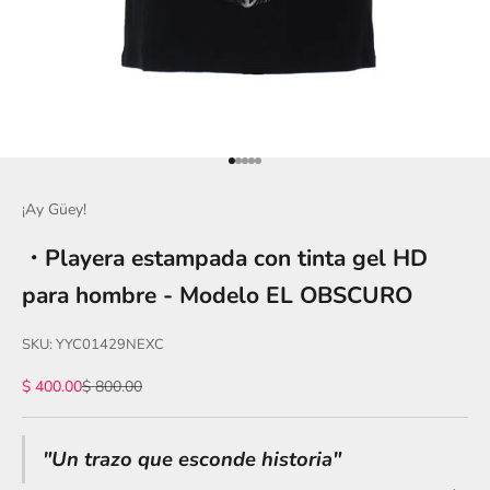
Ir al artículo 1
Ir al artículo 2
Ir al artículo 3
Ir al artículo 4
Ir al artículo 5
¡Ay Güey!
・Playera estampada con tinta gel HD
para hombre - Modelo EL OBSCURO
SKU: YYC01429NEXC
Precio de oferta
Precio normal
$ 400.00
$ 800.00
"Un trazo que esconde historia"