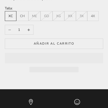
Talla:
XC
CH
ME
GD
XG
XX
3X
4X
Reducir cantidad
Aumentar cantidad
AÑADIR AL CARRITO