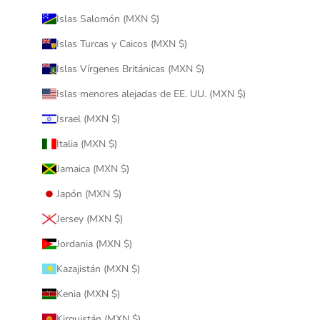
Islas Salomón (MXN $)
Islas Turcas y Caicos (MXN $)
Islas Vírgenes Británicas (MXN $)
Islas menores alejadas de EE. UU. (MXN $)
Israel (MXN $)
Italia (MXN $)
Jamaica (MXN $)
Japón (MXN $)
Jersey (MXN $)
Jordania (MXN $)
Kazajistán (MXN $)
Kenia (MXN $)
Kirguistán (MXN $)