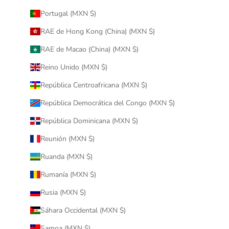
Portugal (MXN $)
RAE de Hong Kong (China) (MXN $)
RAE de Macao (China) (MXN $)
Reino Unido (MXN $)
República Centroafricana (MXN $)
República Democrática del Congo (MXN $)
República Dominicana (MXN $)
Reunión (MXN $)
Ruanda (MXN $)
Rumanía (MXN $)
Rusia (MXN $)
Sáhara Occidental (MXN $)
Samoa (MXN $)