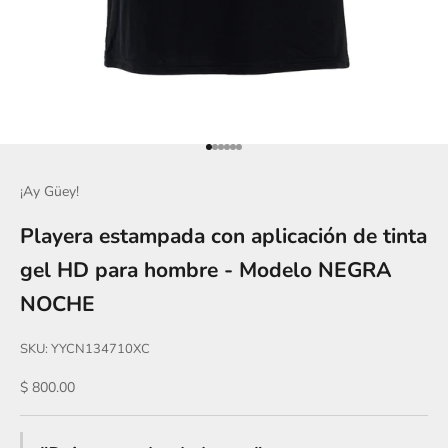
Ir al artículo 1
Ir al artículo 2
Ir al artículo 3
Ir al artículo 4
Ir al artículo 5
Ir al artículo 6
¡Ay Güey!
Playera estampada con aplicación de tinta
gel HD para hombre - Modelo NEGRA
NOCHE
SKU: YYCN134710XC
Precio de oferta
$ 800.00