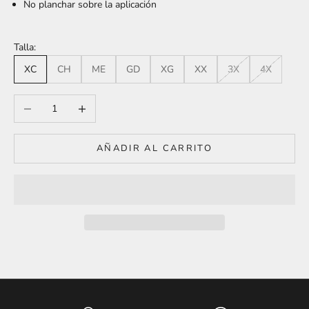
No planchar sobre la aplicación
Talla:
XC
CH
ME
GD
XG
XX
3X
4X
Reducir cantidad
Aumentar cantidad
AÑADIR AL CARRITO