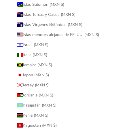
Islas Salomón (MXN $)
Islas Turcas y Caicos (MXN $)
Islas Vírgenes Británicas (MXN $)
Islas menores alejadas de EE. UU. (MXN $)
Israel (MXN $)
Italia (MXN $)
Jamaica (MXN $)
Japón (MXN $)
Jersey (MXN $)
Jordania (MXN $)
Kazajistán (MXN $)
Kenia (MXN $)
Kirguistán (MXN $)