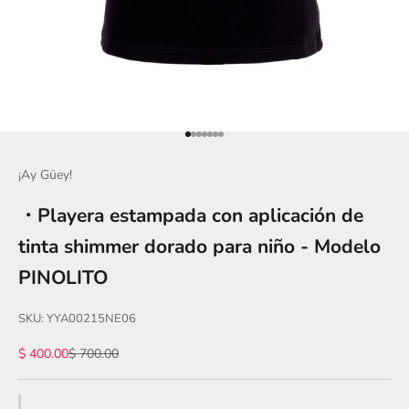
Ir al artículo 1
Ir al artículo 2
Ir al artículo 3
Ir al artículo 4
Ir al artículo 5
Ir al artículo 6
Ir al artículo 7
¡Ay Güey!
・Playera estampada con aplicación de
tinta shimmer dorado para niño - Modelo
PINOLITO
SKU: YYA00215NE06
Precio de oferta
Precio normal
$ 400.00
$ 700.00