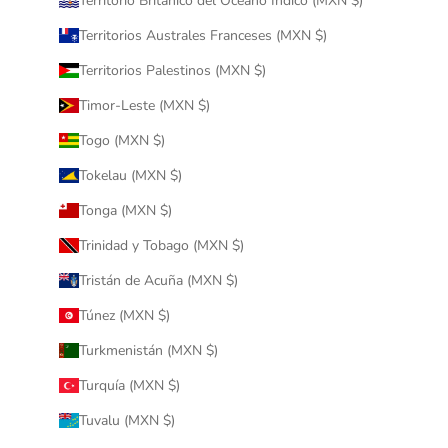
Territorio Británico del Océano Índico (MXN $)
Territorios Australes Franceses (MXN $)
Territorios Palestinos (MXN $)
Timor-Leste (MXN $)
Togo (MXN $)
Tokelau (MXN $)
Tonga (MXN $)
Trinidad y Tobago (MXN $)
Tristán de Acuña (MXN $)
Túnez (MXN $)
Turkmenistán (MXN $)
Turquía (MXN $)
Tuvalu (MXN $)