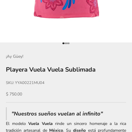
Ir al artículo 1
Ir al artículo 2
Ir al artículo 3
Ir al artículo 4
¡Ay Güey!
Playera Vuela Vuela Sublimada
SKU: YYA00221MU04
Precio de oferta
$ 750.00
"Nuestros sueños vuelan al infinito"
El modelo
Vuela Vuela
rinde un sincero homenaje a la rica
tradición artesanal de
México
. Su
diseño
está profundamente