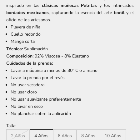
inspirado en las
clásicas muñecas Petritas
y los intrincados
bordados mexicanos
, capturando la esencia del arte
textil
y el
oficio de los artesanos.
Playera de niña
Cuello redondo
Manga corta
Técnica:
Sublimación
Composición:
92% Viscosa - 8% Elastano
Cuidados de la prenda:
Lavar a máquina a menos de 30° C o a mano
Lavar la prenda por el revés
No usar secadora
No usar cloro
No usar suavizante preferentemente
No lavar en seco
No planchar sobre la aplicación
Talla:
2 Años
4 Años
6 Años
8 Años
10 Años